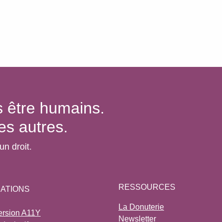
es être humains.
des autres.
st un droit.
RESSOURCES
ATIONS
La Donuterie
ersion A11Y
Newsletter
b Inclusif