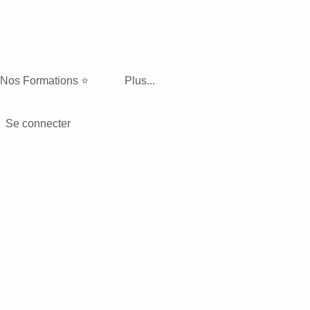
Se rendre au contenu
Nos Formations ⭐️
Plus...
Se connecter