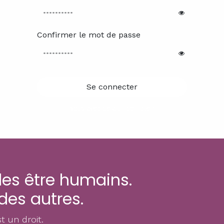
Confirmer le mot de passe
Se connecter
Vous avez déjà un compte ?
es être humains.
des autres.
st un droit.