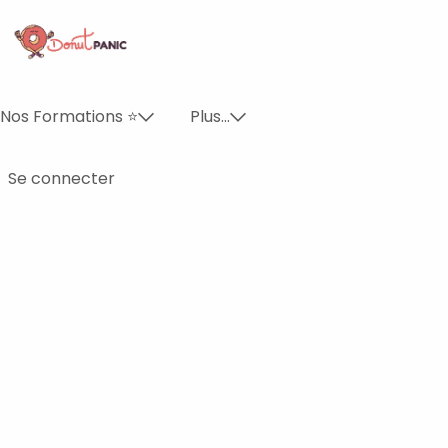
Se rendre au contenu
Nos Formations ⭐️
Plus...
Se connecter